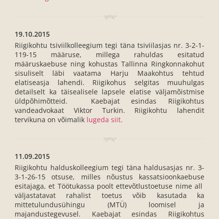
19.10.2015
Riigikohtu tsiviilkolleegium tegi täna tsiviilasjas nr. 3-2-1-
119-15 määruse, millega rahuldas esitatud
määruskaebuse ning kohustas Tallinna Ringkonnakohut
sisuliselt läbi vaatama Harju Maakohtus tehtud
elatiseasja lahendi. Riigikohus selgitas muuhulgas
detailselt ka täisealisele lapsele elatise väljamõistmise
üldpõhimõtteid. Kaebajat esindas Riigikohtus
vandeadvokaat Viktor Turkin. Riigikohtu lahendit
tervikuna on võimalik
lugeda siit.
11.09.2015
Riigikohtu halduskolleegium tegi täna haldusasjas nr. 3-
3-1-26-15 otsuse, milles nõustus kassatsioonkaebuse
esitajaga, et Töötukassa poolt ettevõtlustoetuse nime all
väljastatavat rahalist toetus võib kasutada ka
mittetulundusühingu (MTÜ) loomisel ja
majandustegevusel. Kaebajat esindas Riigikohtus