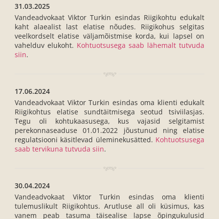
31.03.2025
Vandeadvokaat Viktor Turkin esindas Riigikohtu edukalt
kaht alaealist last elatise nõudes. Riigikohus selgitas
veelkordselt elatise väljamõistmise korda, kui lapsel on
vahelduv elukoht.
Kohtuotsusega saab lähemalt tutvuda
siin
.
17.06.2024
Vandeadvokaat Viktor Turkin esindas oma klienti edukalt
Riigikohtus elatise sundtäitmisega seotud tsiviilasjas.
Tegu oli kohtukaasusega, kus vajasid selgitamist
perekonnaseaduse 01.01.2022 jõustunud ning elatise
regulatsiooni käsitlevad üleminekusätted.
Kohtuotsusega
saab tervikuna tutvuda siin
.
30.04.2024
Vandeadvokaat Viktor Turkin esindas oma klienti
tulemuslikult Riigikohtus. Arutluse all oli küsimus, kas
vanem peab tasuma täisealise lapse õpingukulusid