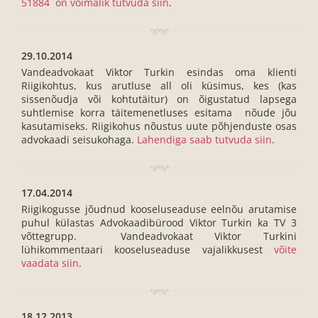
51884 on võimalik tutvuda siin
.
29.10.2014
Vandeadvokaat Viktor Turkin esindas oma klienti
Riigikohtus, kus arutluse all oli küsimus, kes (kas
sissenõudja või kohtutäitur) on õigustatud lapsega
suhtlemise korra täitemenetluses esitama nõude jõu
kasutamiseks. Riigikohus nõustus uute põhjenduste osas
advokaadi seisukohaga.
Lahendiga saab tutvuda siin
.
17.04.2014
Riigikogusse jõudnud kooseluseaduse eelnõu arutamise
puhul külastas Advokaadibürood Viktor Turkin ka TV 3
võttegrupp. Vandeadvokaat Viktor Turkini
lühikommentaari kooseluseaduse vajalikkusest
võite
vaadata siin
.
18.12.2013