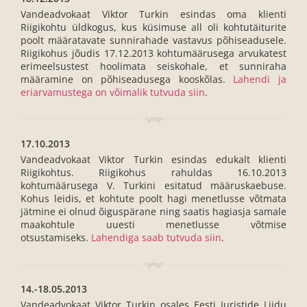
Vandeadvokaat Viktor Turkin esindas oma klienti
Riigikohtu üldkogus, kus küsimuse all oli kohtutäiturite
poolt määratavate sunnirahade vastavus põhiseadusele.
Riigikohus jõudis 17.12.2013 kohtumäärusega arvukatest
erimeelsustest hoolimata seiskohale, et sunniraha
määramine on põhiseadusega kooskõlas.
Lahendi ja
eriarvamustega on võimalik tutvuda siin
.
17.10.2013
Vandeadvokaat Viktor Turkin esindas edukalt klienti
Riigikohtus. Riigikohus rahuldas 16.10.2013
kohtumäärusega V. Turkini esitatud määruskaebuse.
Kohus leidis, et kohtute poolt hagi menetlusse võtmata
jätmine ei olnud õiguspärane ning saatis hagiasja samale
maakohtule uuesti menetlusse võtmise
otsustamiseks.
Lahendiga saab tutvuda siin
.
14.-18.05.2013
Vandeadvokaat Viktor Turkin osales Eesti Juristide Liidu