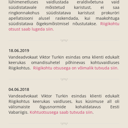
lühimenetluses vaidlustada eraldivõetuna vaid
süüdistatavale mõistetud karistust, ei saa
ringkonnakohus süüdistatava karistust prokuröri
apellatsiooni alusel raskendada, kui maakohtuga
süüdistatava õigeksmõistmisel nõustutakse.
Riigikohtu
otsust saab lugeda siin.
18.06.2019
Vandeadvokaat Viktor Turkin esindas oma klienti edukalt
keerukas omandisuhetel põhinevas kohtuvaidluses
Riigikohtus.
Riigikohtu otsusega on võimalik tutvuda siin.
04.06.2018
Vandeadvokaat Viktor Turkin esindas klienti edukalt
Riigikohtus keerukas vaidluses, kus küsimuse all oli
välismaiste õigusnormide kohaldatavus Eesti
Vabariigis.
Kohtuotsusega saab tutvuda siin
.