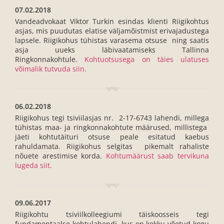
07.02.2018
Vandeadvokaat Viktor Turkin esindas klienti Riigikohtus
asjas, mis puudutas elatise väljamõistmist erivajadustega
lapsele. Riigikohus tühistas varasema otsuse ning saatis
asja uueks läbivaatamiseks Tallinna
Ringkonnakohtule.
Kohtuotsusega on täies ulatuses
võimalik tutvuda siin.
06.02.2018
Riigikohus tegi tsiviilasjas nr. 2-17-6743 lahendi, millega
tühistas maa- ja ringkonnakohtute määrused, millistega
jäeti kohtutäituri otsuse peale esitatud kaebus
rahuldamata. Riigikohus selgitas pikemalt rahaliste
nõuete arestimise korda.
Kohtumäärust saab tervikuna
lugeda siit.
09.06.2017
Riigikohtu tsiviilkolleegiumi täiskoosseis tegi
fundamentaalse kohtulahendi, kus on kokku võetud kogu