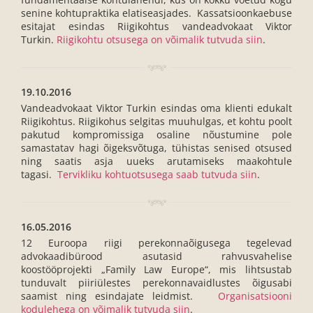
senine kohtupraktika elatiseasjades. Kassatsioonkaebuse
esitajat esindas Riigikohtus vandeadvokaat Viktor
Turkin.
Riigikohtu otsusega on võimalik tutvuda siin
.
19.10.2016
Vandeadvokaat Viktor Turkin esindas oma klienti edukalt
Riigikohtus. Riigikohus selgitas muuhulgas, et kohtu poolt
pakutud kompromissiga osaline nõustumine pole
samastatav hagi õigeksvõtuga, tühistas senised otsused
ning saatis asja uueks arutamiseks maakohtule
tagasi.
Tervikliku kohtuotsusega saab tutvuda siin
.
16.05.2016
12 Euroopa riigi perekonnaõigusega tegelevad
advokaadibürood asutasid rahvusvahelise
koostööprojekti „Family Law Europe“, mis lihtsustab
tunduvalt piiriülestes perekonnavaidlustes õigusabi
saamist ning esindajate leidmist.
Organisatsiooni
kodulehega on võimalik tutvuda siin
.