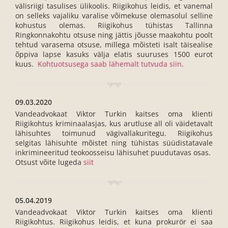
välisriigi tasulises ülikoolis. Riigikohus leidis, et vanemal
on selleks vajaliku varalise võimekuse olemasolul selline
kohustus olemas. Riigikohus tühistas Tallinna
Ringkonnakohtu otsuse ning jättis jõusse maakohtu poolt
tehtud varasema otsuse, millega mõisteti isalt täisealise
õppiva lapse kasuks välja elatis suuruses 1500 eurot
kuus.
Kohtuotsusega saab lähemalt tutvuda siin
.
09.03.2020
Vandeadvokaat Viktor Turkin kaitses oma klienti
Riigikohtus kriminaalasjas, kus arutluse all oli väidetavalt
lähisuhtes toimunud vägivallakuritegu. Riigikohus
selgitas lähisuhte mõistet ning tühistas süüdistatavale
inkrimineeritud teokoosseisu lähisuhet puudutavas osas.
Otsust võite lugeda
siit
05.04.2019
Vandeadvokaat Viktor Turkin kaitses oma klienti
Riigikohtus. Riigikohus leidis, et kuna prokurör ei saa