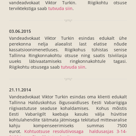
vandeadvokaat Viktor Turkin. Riigikohtu otsuse
terviktekstiga saab
tutvuda siin
.
03.06.2015
Vandeadvokaat Viktor Turkin esindas edukalt ühe
perekonna nelja alaealist last elatise nõude
kassatsioonimenetluses. Riigikohus tühistas senise
Tallinna Ringkonnakohtu otsuse ning saatis tsiviilasja
uueks läbivaatamiseks ringkonnakohtule tagasi.
Riigikohtu otsusega saab
tutvuda siin
.
21.11.2014
Vandeadvokaat Viktor Turkin esindas oma klienti edukalt
Tallinna Halduskohtus õigusvaidluses Eesti Vabariigiga
riigivastutuse seaduse kohaldamises. Kohus mõistis
Eesti Vabariigilt kaebaja kasuks välja hüvitise
kohtulahendite täitmata jätmisega tekitatud mittevaralise
kahju kompenseerimiseks summas 7500
eurot.
Kohtuotsuse resolutiivosaga haldusasjas 3-14-