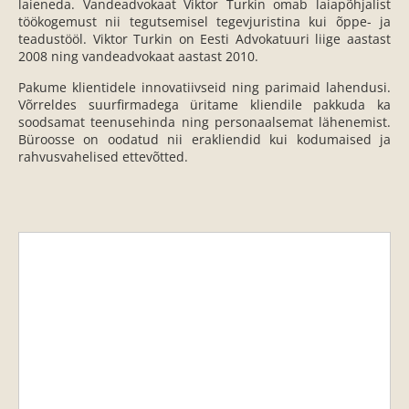
laieneda. Vandeadvokaat Viktor Turkin omab laiapõhjalist
töökogemust nii tegutsemisel tegevjuristina kui õppe- ja
teadustööl. Viktor Turkin on Eesti Advokatuuri liige aastast
2008 ning vandeadvokaat aastast 2010.
Pakume klientidele innovatiivseid ning parimaid lahendusi.
Võrreldes suurfirmadega üritame kliendile pakkuda ka
soodsamat teenusehinda ning personaalsemat lähenemist.
Büroosse on oodatud nii erakliendid kui kodumaised ja
rahvusvahelised ettevõtted.