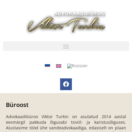
Büroost
Advokaadibüroo Viktor Turkin on asutatud 2014 aastal
eesmärgil pakkuda õigusabi tsiviil- ja karistusõiguses.
Alustasime tööd ühe vandeadvokaadiga, edasiselt on plaan